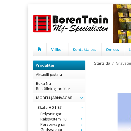
Villkor
Kontakta oss
Om oss
L
Startsida
/
Gravsten
Produkter
Aktuellt just nu
Boka Nu
Beställningsartiklar
MODELLJÄRNVÄGAR
Skala H0 1:87
Belysningar
Rälssystem H0
Personvagnar
Godsvagnar