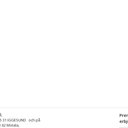
å;
Pre
25 31 IGGESUND och på
erb
1 62 Motala,