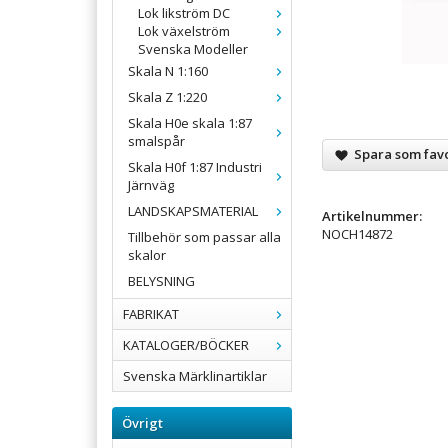
Lok likström DC
Lok växelström
Svenska Modeller
Skala N 1:160
Skala Z 1:220
Skala H0e skala 1:87
smalspår
Spara som favo
Skala H0f 1:87 Industri
Järnväg
LANDSKAPSMATERIAL
Artikelnummer:
NOCH14872
Tillbehör som passar alla
skalor
BELYSNING
FABRIKAT
KATALOGER/BÖCKER
Svenska Märklinartiklar
Övrigt