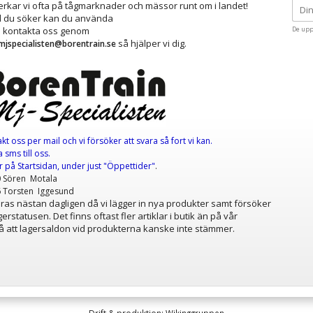
kar vi ofta på tågmarknader och mässor runt om i landet!
ad du söker kan du använda
å kontakta oss genom
De upp
så hjälper vi dig.
mjspecialisten@borentrain.se
akt oss per mail
och vi försöker att svara så fort vi kan.
 sms till oss.
er
på Startsidan, under just "Öppettider"
.
0 Sören Motala
6 Torsten Iggesund
as nästan dagligen då vi lägger in nya produkter samt försöker
erstatusen. Det finns oftast fler artiklar i butik än på vår
 att lagersaldon vid produkterna kanske inte stämmer.