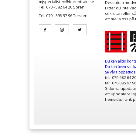
mjspecialisten@borentrain.se
Dessutom medver
Tel. 070 - 582 64 20 Sören
Hittar du inte v
sökrutan eller s
Tel. 070 - 395 97 96 Torsten
att maila oss på
Du kan alltid kont
Du kan även skicka
Se våra öppettid
tel: 070-582 64 2
tel: 070-395 97 9
Sidorna uppdater
att uppdatera lag
hemsida. Tänk på