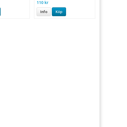
110 kr
Info
Köp