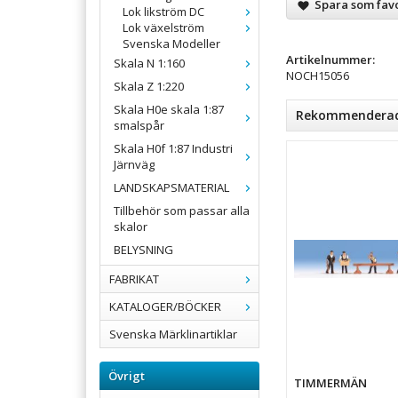
Spara som favo
Lok likström DC
Lok växelström
Svenska Modeller
Artikelnummer:
Skala N 1:160
NOCH15056
Skala Z 1:220
Skala H0e skala 1:87
Rekommenderade 
smalspår
Skala H0f 1:87 Industri
Järnväg
LANDSKAPSMATERIAL
Tillbehör som passar alla
skalor
BELYSNING
FABRIKAT
KATALOGER/BÖCKER
Svenska Märklinartiklar
Övrigt
TIMMERMÄN