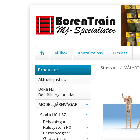
Villkor
Kontakta oss
Om oss
L
Startsida
/
MÅLARE
Produkter
Aktuellt just nu
Boka Nu
Beställningsartiklar
MODELLJÄRNVÄGAR
Skala H0 1:87
Belysningar
Rälssystem H0
Personvagnar
Godsvagnar