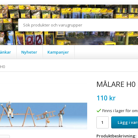
änkar
Nyheter
Kampanjer
 H0
MÅLARE H0
110 kr
Finns i lager för 
Lägg i va
Produktbeskrivning: