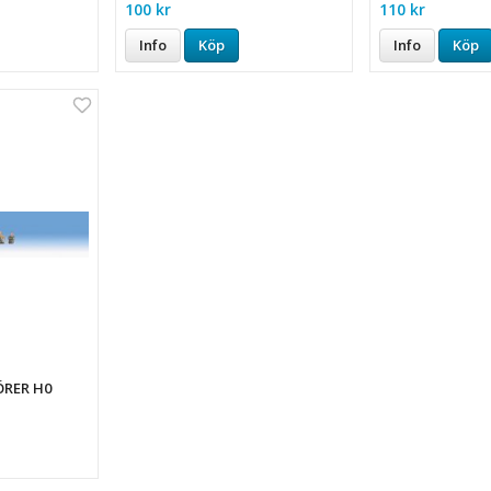
100 kr
110 kr
Info
Köp
Info
Köp
ÖRER H0