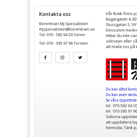
Kontakta oss
Vår Butik finns p
Bagargatan 4, 8
Borentrain Mj-Specialisten
Slussgatan 5, 59
mjspecialisten@borentrain.se
Dessutom medver
Tel. 070 - 582 64 20 Sören
Hittar du inte v
sökrutan eller s
Tel. 070 - 395 97 96 Torsten
att maila oss på
Du kan alltid kont
Du kan även skicka
Se våra öppettid
tel: 070-582 64 2
tel: 070-395 97 9
Sidorna uppdater
att uppdatera lag
hemsida. Tänk på