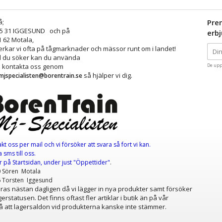
å;
Pre
25 31 IGGESUND och på
erb
1 62 Motala,
kar vi ofta på tågmarknader och mässor runt om i landet!
ad du söker kan du använda
å kontakta oss genom
De upp
så hjälper vi dig.
mjspecialisten@borentrain.se
akt oss per mail
och vi försöker att svara så fort vi kan.
 sms till oss.
er
på Startsidan, under just "Öppettider"
.
0 Sören Motala
6 Torsten Iggesund
as nästan dagligen då vi lägger in nya produkter samt försöker
erstatusen. Det finns oftast fler artiklar i butik än på vår
 att lagersaldon vid produkterna kanske inte stämmer.