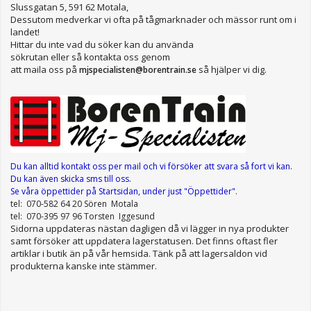
Slussgatan 5, 591 62 Motala,
Dessutom medverkar vi ofta på tågmarknader och mässor runt om i
landet!
Hittar du inte vad du söker kan du använda
sökrutan eller så kontakta oss genom
att maila oss på
så hjälper vi dig.
mjspecialisten@borentrain.se
Du kan alltid kontakt oss per mail
och vi försöker att svara så fort vi kan.
Du kan även skicka sms till oss.
Se våra öppettider
på Startsidan, under just "Öppettider"
.
tel: 070-582 64 20 Sören Motala
tel: 070-395 97 96 Torsten Iggesund
Sidorna uppdateras nästan dagligen då vi lägger in nya produkter
samt försöker att uppdatera lagerstatusen. Det finns oftast fler
artiklar i butik än på vår hemsida. Tänk på att lagersaldon vid
produkterna kanske inte stämmer.