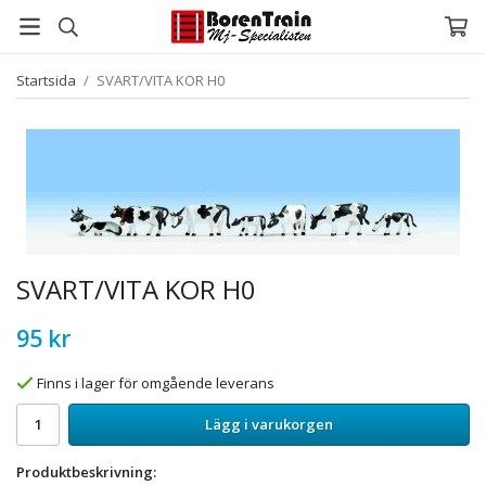
Startsida
/
SVART/VITA KOR H0
SVART/VITA KOR H0
95 kr
Finns i lager för omgående leverans
Lägg i varukorgen
Produktbeskrivning: