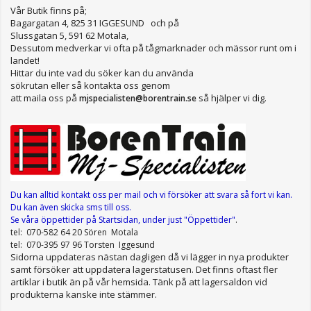
Vår Butik finns på;
Bagargatan 4, 825 31 IGGESUND och på
Slussgatan 5, 591 62 Motala,
Dessutom medverkar vi ofta på tågmarknader och mässor runt om i
landet!
Hittar du inte vad du söker kan du använda
sökrutan eller så kontakta oss genom
att maila oss på
så hjälper vi dig.
mjspecialisten@borentrain.se
Du kan alltid kontakt oss per mail
och vi försöker att svara så fort vi kan.
Du kan även skicka sms till oss.
Se våra öppettider
på Startsidan, under just "Öppettider"
.
tel: 070-582 64 20 Sören Motala
tel: 070-395 97 96 Torsten Iggesund
Sidorna uppdateras nästan dagligen då vi lägger in nya produkter
samt försöker att uppdatera lagerstatusen. Det finns oftast fler
artiklar i butik än på vår hemsida. Tänk på att lagersaldon vid
produkterna kanske inte stämmer.