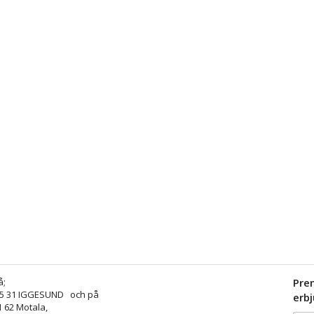
å;
Pre
25 31 IGGESUND och på
erb
1 62 Motala,