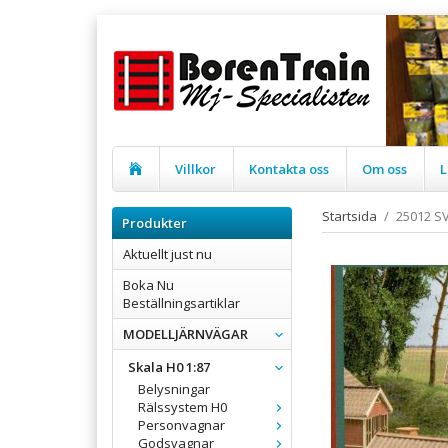
Villkor
Kontakta oss
Om oss
L
Startsida
/
25012 S
Produkter
Aktuellt just nu
Boka Nu
Beställningsartiklar
MODELLJÄRNVÄGAR
Skala H0 1:87
Belysningar
Rälssystem H0
Personvagnar
Godsvagnar