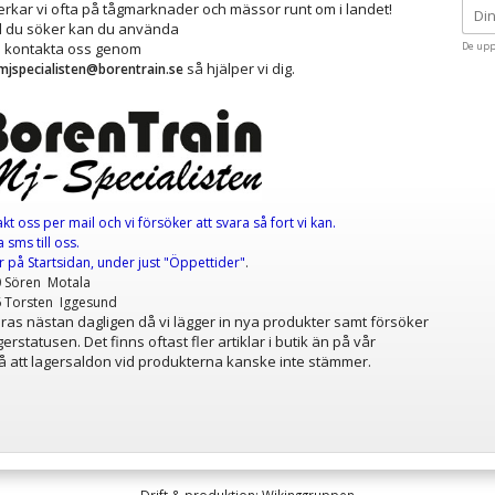
kar vi ofta på tågmarknader och mässor runt om i landet!
ad du söker kan du använda
å kontakta oss genom
De upp
så hjälper vi dig.
mjspecialisten@borentrain.se
akt oss per mail
och vi försöker att svara så fort vi kan.
 sms till oss.
er
på Startsidan, under just "Öppettider"
.
0 Sören Motala
6 Torsten Iggesund
as nästan dagligen då vi lägger in nya produkter samt försöker
erstatusen. Det finns oftast fler artiklar i butik än på vår
 att lagersaldon vid produkterna kanske inte stämmer.