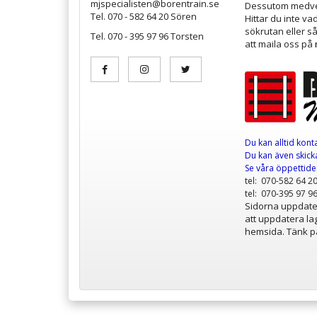
mjspecialisten@borentrain.se
Dessutom medver
Tel. 070 - 582 64 20 Sören
Hittar du inte v
sökrutan eller s
Tel. 070 - 395 97 96 Torsten
att maila oss på
Du kan alltid kont
Du kan även skicka
Se våra öppettid
tel: 070-582 64 2
tel: 070-395 97 9
Sidorna uppdater
att uppdatera lag
hemsida. Tänk på