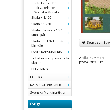
Lok likström DC
Lok växelström
Svenska Modeller
Skala N 1:160
Skala Z 1:220
Skala H0e skala 1:87
smalspår
Skala H0f 1:87 Industri
Spara som favo
Järnväg
LANDSKAPSMATERIAL
Artikelnummer:
Tillbehör som passar alla
JOSWOOD25012
skalor
BELYSNING
FABRIKAT
KATALOGER/BÖCKER
Svenska Märklinartiklar
Övrigt