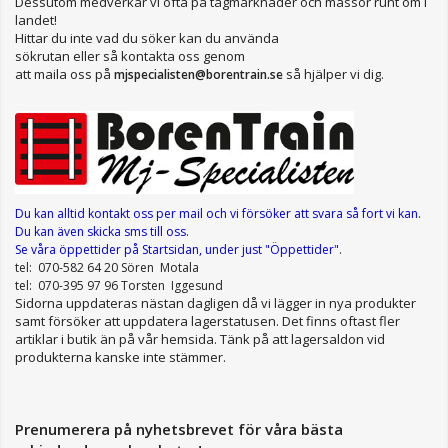
Dessutom medverkar vi ofta på tågmarknader och mässor runt om i
landet!
Hittar du inte vad du söker kan du använda
sökrutan eller så kontakta oss genom
att maila oss på
så hjälper vi dig.
mjspecialisten@borentrain.se
Du kan alltid kontakt oss per mail
och vi försöker att svara så fort vi kan.
Du kan även skicka sms till oss.
Se våra öppettider
på Startsidan, under just "Öppettider"
.
tel: 070-582 64 20 Sören Motala
tel: 070-395 97 96 Torsten Iggesund
Sidorna uppdateras nästan dagligen då vi lägger in nya produkter
samt försöker att uppdatera lagerstatusen. Det finns oftast fler
artiklar i butik än på vår hemsida. Tänk på att lagersaldon vid
produkterna kanske inte stämmer.
Prenumerera på nyhetsbrevet för våra bästa