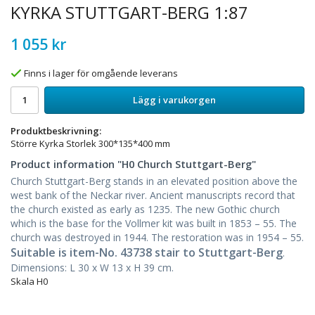
KYRKA STUTTGART-BERG 1:87
1 055 kr
Finns i lager för omgående leverans
Lägg i varukorgen
Produktbeskrivning:
Större Kyrka Storlek 300*135*400 mm
Product information "H0 Church Stuttgart-Berg"
Church Stuttgart-Berg stands in an elevated position above the
west bank of the Neckar river. Ancient manuscripts record that
the church existed as early as 1235. The new Gothic church
which is the base for the Vollmer kit was built in 1853 – 55. The
church was destroyed in 1944. The restoration was in 1954 – 55.
Suitable is item-No. 43738 stair to Stuttgart-Berg
.
Dimensions: L 30 x W 13 x H 39 cm.
Skala H0