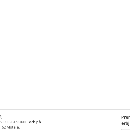
å;
Pre
25 31 IGGESUND och på
erb
1 62 Motala,