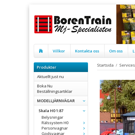
Villkor
Kontakta oss
Om oss
L
Startsida
/
Services
Produkter
Aktuellt just nu
Boka Nu
Beställningsartiklar
MODELLJÄRNVÄGAR
Skala H0 1:87
Belysningar
Rälssystem H0
Personvagnar
Godsvagnar