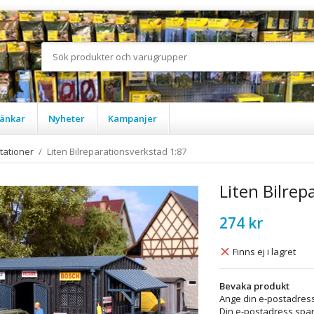
änkar
Nyheter
Kampanjer
tationer
/
Liten Bilreparationsverkstad 1:87
Liten Bilrep
274 kr
Finns ej i lagret
Bevaka produkt
Ange din e-postadress
Din e-postadress spara