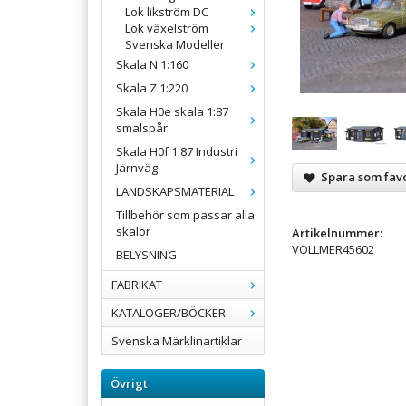
Lok likström DC
Lok växelström
Svenska Modeller
Skala N 1:160
Skala Z 1:220
Skala H0e skala 1:87
smalspår
Skala H0f 1:87 Industri
Järnväg
Spara som favo
LANDSKAPSMATERIAL
Tillbehör som passar alla
skalor
Artikelnummer:
VOLLMER45602
BELYSNING
FABRIKAT
KATALOGER/BÖCKER
Svenska Märklinartiklar
Övrigt