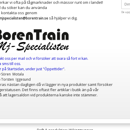
kar vi ofta på tågmarknader och mässor runt om i landet!
ad du söker kan du använda
å kontakta oss genom
De upp
så hjälper vi dig.
mjspecialisten@borentrain.se
akt oss per mail
och vi försöker att svara så fort vi kan.
 sms till oss.
er
på Startsidan, under just "Öppettider"
.
0 Sören Motala
6 Torsten Iggesund
as nästan dagligen då vi lägger in nya produkter samt försöker
erstatusen. Det finns oftast fler artiklar i butik än på vår
 att lagersaldon vid produkterna kanske inte stämmer.