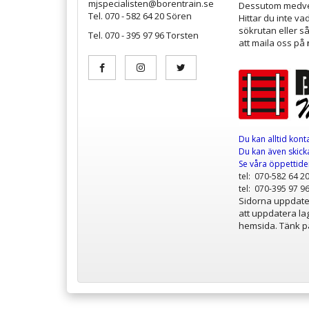
mjspecialisten@borentrain.se
Dessutom medver
Tel. 070 - 582 64 20 Sören
Hittar du inte v
sökrutan eller s
Tel. 070 - 395 97 96 Torsten
att maila oss på
Du kan alltid kont
Du kan även skicka
Se våra öppettid
tel: 070-582 64 2
tel: 070-395 97 9
Sidorna uppdater
att uppdatera lag
hemsida. Tänk på