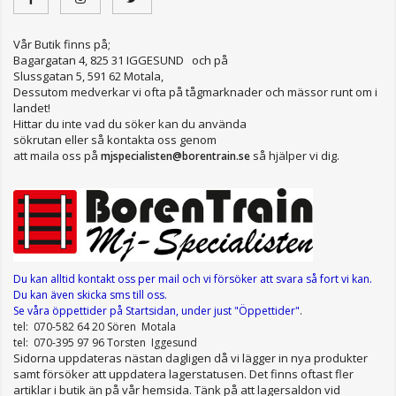
Vår Butik finns på;
Bagargatan 4, 825 31 IGGESUND och på
Slussgatan 5, 591 62 Motala,
Dessutom medverkar vi ofta på tågmarknader och mässor runt om i
landet!
Hittar du inte vad du söker kan du använda
sökrutan eller så kontakta oss genom
att maila oss på
så hjälper vi dig.
mjspecialisten@borentrain.se
Du kan alltid kontakt oss per mail
och vi försöker att svara så fort vi kan.
Du kan även skicka sms till oss.
Se våra öppettider
på Startsidan, under just "Öppettider"
.
tel: 070-582 64 20 Sören Motala
tel: 070-395 97 96 Torsten Iggesund
Sidorna uppdateras nästan dagligen då vi lägger in nya produkter
samt försöker att uppdatera lagerstatusen. Det finns oftast fler
artiklar i butik än på vår hemsida. Tänk på att lagersaldon vid