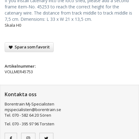
If you install catenary into the loco shed, please add a second
frame item-No. 45253 to reach the correct height for the
catenary wire. The distance from track middle to track middle is
7,5 cm. Dimensions: L 33 x W 21 x 13,5 cm.
Skala H0
Spara som favorit
Artikelnummer:
VOLLMER45753
Kontakta oss
Borentrain Mj-Specialisten
mjspecialisten@borentrain.se
Tel. 070 - 582 64 20 Sören
Tel. 070 - 395 97 96 Torsten