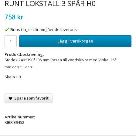
RUNT LOKSTALL 3 SPÅR H0
758 kr
Finns i lager för omgående leverans
Lägg i varukorgen
Produktbeskrivning:
o
Storlek 240*390*135 mm Passa till vändskivor med Vinkel 15
från dörr till dörr
Skala H0
Spara som favorit
Artikelnummer:
KIBRI39452