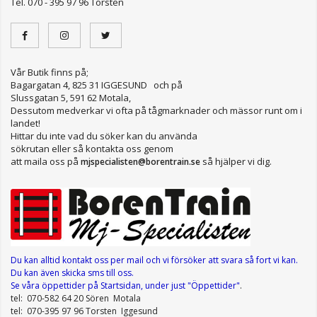
Tel. 070 - 395 97 96 Torsten
Vår Butik finns på;
Bagargatan 4, 825 31 IGGESUND och på
Slussgatan 5, 591 62 Motala,
Dessutom medverkar vi ofta på tågmarknader och mässor runt om i
landet!
Hittar du inte vad du söker kan du använda
sökrutan eller så kontakta oss genom
att maila oss på
så hjälper vi dig.
mjspecialisten@borentrain.se
Du kan alltid kontakt oss per mail
och vi försöker att svara så fort vi kan.
Du kan även skicka sms till oss.
Se våra öppettider
på Startsidan, under just "Öppettider"
.
tel: 070-582 64 20 Sören Motala
tel: 070-395 97 96 Torsten Iggesund