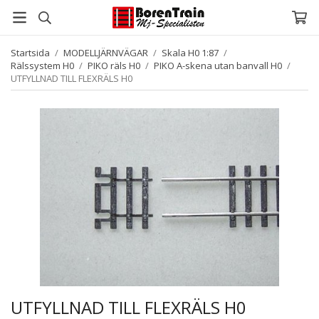
Startsida
/
MODELLJÄRNVÄGAR
/
Skala H0 1:87
/
Rälssystem H0
/
PIKO räls H0
/
PIKO A-skena utan banvall H0
/
UTFYLLNAD TILL FLEXRÄLS H0
UTFYLLNAD TILL FLEXRÄLS H0