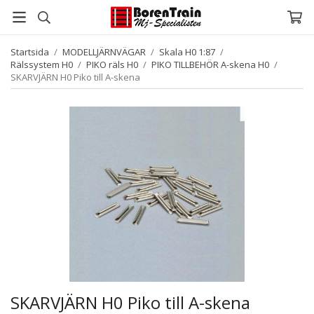
Startsida
/
MODELLJÄRNVÄGAR
/
Skala H0 1:87
/
Rälssystem H0
/
PIKO räls H0
/
PIKO TILLBEHÖR A-skena H0
/
SKARVJÄRN H0 Piko till A-skena
SKARVJÄRN H0 Piko till A-skena