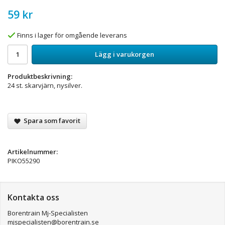
59 kr
Finns i lager för omgående leverans
Lägg i varukorgen
Produktbeskrivning:
24 st. skarvjärn, nysilver.
Spara som favorit
Artikelnummer:
PIKO55290
Kontakta oss
Borentrain Mj-Specialisten
mjspecialisten@borentrain.se