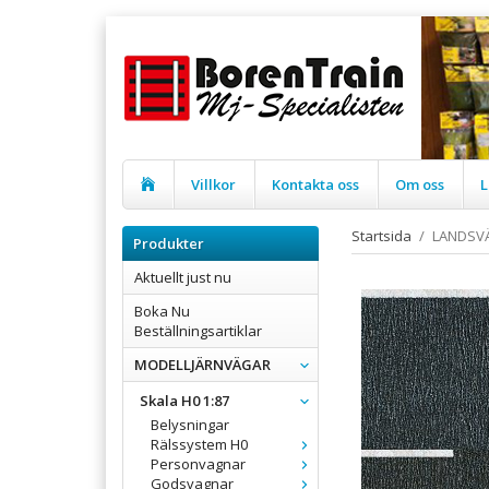
Villkor
Kontakta oss
Om oss
L
Startsida
/
LANDSVÄ
Produkter
Aktuellt just nu
Boka Nu
Beställningsartiklar
MODELLJÄRNVÄGAR
Skala H0 1:87
Belysningar
Rälssystem H0
Personvagnar
Godsvagnar