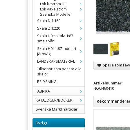
Lok likström DC
Lok växelström
Svenska Modeller
Skala N 1:160
Skala Z 1:220
Skala H0e skala 1:87
smalspår
Skala H0f 1:87 Industri
Järnväg
LANDSKAPSMATERIAL
Spara som favo
Tillbehör som passar alla
skalor
BELYSNING
Artikelnummer:
NOCH60410
FABRIKAT
KATALOGER/BÖCKER
Rekommenderade 
Svenska Märklinartiklar
Övrigt