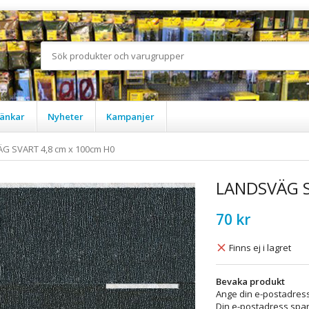
änkar
Nyheter
Kampanjer
G SVART 4,8 cm x 100cm H0
LANDSVÄG S
70 kr
Finns ej i lagret
Bevaka produkt
Ange din e-postadress
Din e-postadress spara