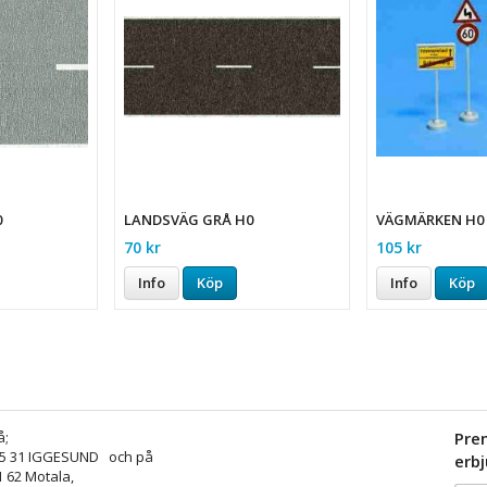
0
LANDSVÄG GRÅ H0
VÄGMÄRKEN H0
70 kr
105 kr
Info
Köp
Info
Köp
å;
Pre
25 31 IGGESUND och på
erb
1 62 Motala,