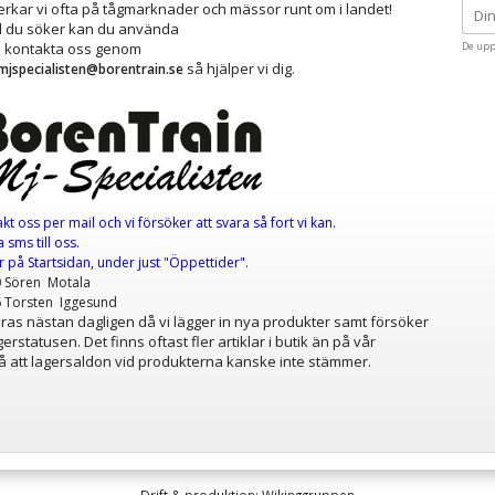
kar vi ofta på tågmarknader och mässor runt om i landet!
ad du söker kan du använda
å kontakta oss genom
De upp
så hjälper vi dig.
mjspecialisten@borentrain.se
akt oss per mail
och vi försöker att svara så fort vi kan.
 sms till oss.
er
på Startsidan, under just "Öppettider"
.
0 Sören Motala
6 Torsten Iggesund
as nästan dagligen då vi lägger in nya produkter samt försöker
erstatusen. Det finns oftast fler artiklar i butik än på vår
 att lagersaldon vid produkterna kanske inte stämmer.