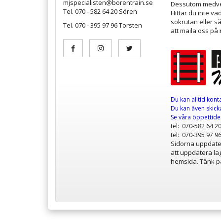
mjspecialisten@borentrain.se
Dessutom medver
Tel. 070 - 582 64 20 Sören
Hittar du inte v
sökrutan eller s
Tel. 070 - 395 97 96 Torsten
att maila oss på
Du kan alltid kont
Du kan även skicka
Se våra öppettid
tel: 070-582 64 2
tel: 070-395 97 9
Sidorna uppdater
att uppdatera lag
hemsida. Tänk på