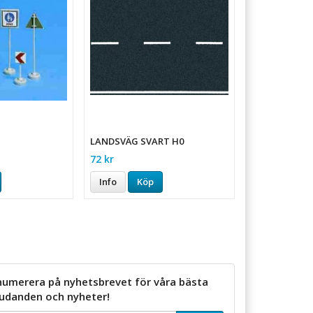
LANDSVÄG SVART H0
72 kr
Info
Köp
numerera på nyhetsbrevet för våra bästa
judanden och nyheter!