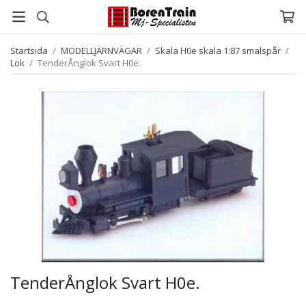
Startsida
/
MODELLJÄRNVÄGAR
/
Skala H0e skala 1:87 smalspår
/
Lok
/
TenderÅnglok Svart H0e.
TenderÅnglok Svart H0e.