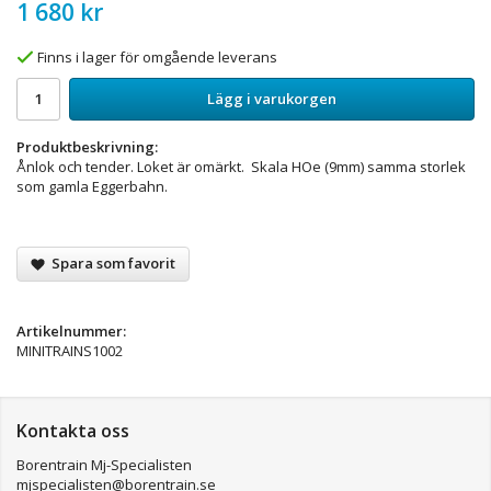
1 680 kr
Finns i lager för omgående leverans
Lägg i varukorgen
Produktbeskrivning:
Ånlok och tender. Loket är omärkt. Skala HOe (9mm) samma storlek
som gamla Eggerbahn.
Spara som favorit
Artikelnummer:
MINITRAINS1002
Kontakta oss
Borentrain Mj-Specialisten
mjspecialisten@borentrain.se