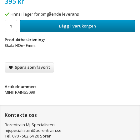
395 kr
Finns i lager för omgående leverans
Lägg i varukorgen
Produktbeskrivning:
Skala HOe=9mm.
Spara som favorit
Artikelnummer:
MINITRAINS5099
Kontakta oss
Borentrain Mj-Specialisten
mjspecialisten@borentrain.se
Tel. 070 - 582 64 20 Sören