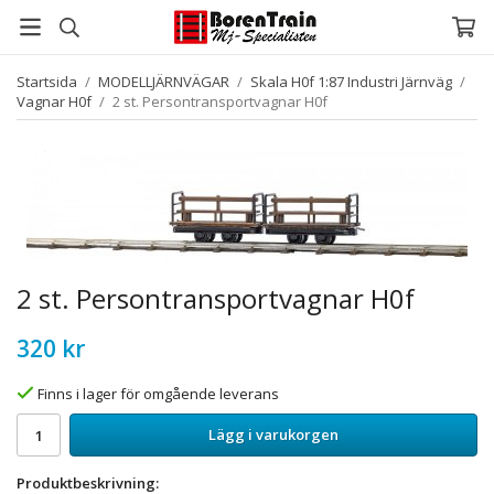
Startsida
/
MODELLJÄRNVÄGAR
/
Skala H0f 1:87 Industri Järnväg
/
Vagnar H0f
/
2 st. Persontransportvagnar H0f
2 st. Persontransportvagnar H0f
320 kr
Finns i lager för omgående leverans
Lägg i varukorgen
Produktbeskrivning: