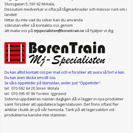
Slussgatan 5, 591 62 Motala,
Dessutom medverkar vi ofta på tågmarknader och mässor runt om i
landet!
Hittar du inte vad du söker kan du använda
sökrutan eller så kontakta oss genom
att maila oss på
så hjälper vi dig.
mjspecialisten@borentrain.se
Du kan alltid kontakt oss per mail
och vi försöker att svara så fort vi kan.
Du kan även skicka sms till oss.
Se våra öppettider
på Startsidan, under just "Öppettider"
.
tel: 070-582 64 20 Sören Motala
tel: 070-395 97 96 Torsten Iggesund
Sidorna uppdateras nästan dagligen då vi lägger in nya produkter
samt försöker att uppdatera lagerstatusen. Det finns oftast fler
artiklar i butik än på vår hemsida. Tänk på att lagersaldon vid
produkterna kanske inte stämmer.