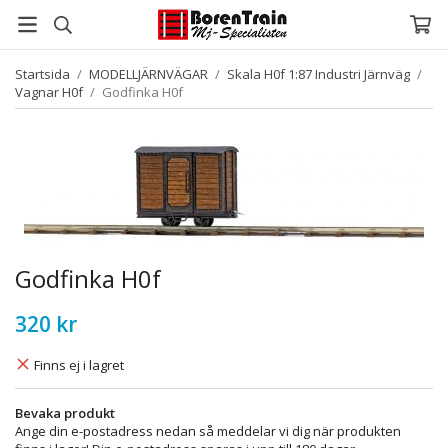
Startsida
/
MODELLJÄRNVÄGAR
/
Skala H0f 1:87 Industri Järnväg
/
Vagnar H0f
/
Godfinka H0f
Godfinka H0f
320 kr
Finns ej i lagret
Bevaka produkt
Ange din e-postadress nedan så meddelar vi dig när produkten