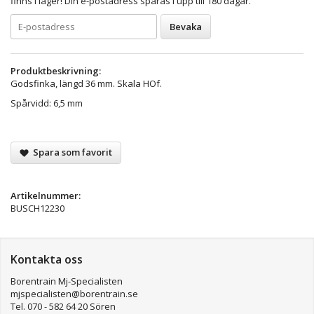
finns i lager! Din e-postadress sparas i upp till 180 dagar.
Bevaka
Produktbeskrivning:
Godsfinka, längd 36 mm. Skala HOf.
Spårvidd: 6,5 mm
Spara som favorit
Artikelnummer:
BUSCH12230
Kontakta oss
Borentrain Mj-Specialisten
mjspecialisten@borentrain.se
Tel. 070 - 582 64 20 Sören