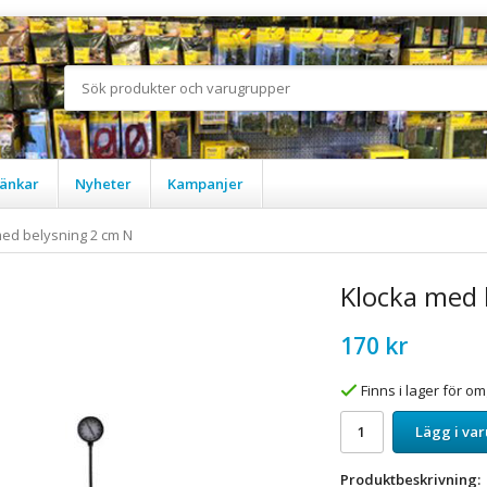
änkar
Nyheter
Kampanjer
ed belysning 2 cm N
Klocka med 
170 kr
Finns i lager för 
Lägg i va
Produktbeskrivning: