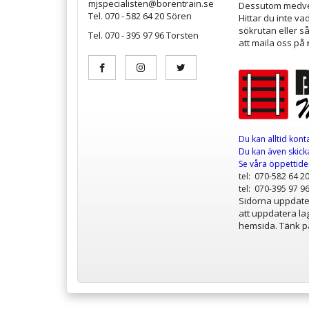
mjspecialisten@borentrain.se
Dessutom medver
Tel. 070 - 582 64 20 Sören
Hittar du inte v
sökrutan eller s
Tel. 070 - 395 97 96 Torsten
att maila oss på
Du kan alltid kont
Du kan även skicka
Se våra öppettid
tel: 070-582 64 2
tel: 070-395 97 9
Sidorna uppdater
att uppdatera lag
hemsida. Tänk på