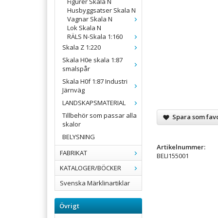
Figurer Skala N
Husbyggsatser Skala N
Vagnar Skala N
Lok Skala N
RÄLS N-Skala 1:160
Skala Z 1:220
Skala H0e skala 1:87
smalspår
Skala H0f 1:87 Industri
Järnväg
LANDSKAPSMATERIAL
Tillbehör som passar alla
Spara som favo
skalor
BELYSNING
Artikelnummer:
FABRIKAT
BELI155001
KATALOGER/BÖCKER
Svenska Märklinartiklar
Övrigt