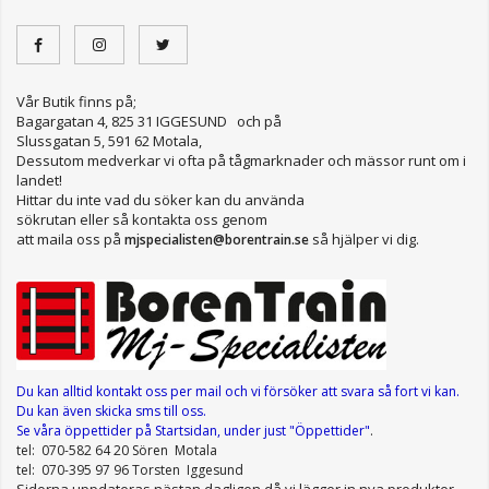
Vår Butik finns på;
Bagargatan 4, 825 31 IGGESUND och på
Slussgatan 5, 591 62 Motala,
Dessutom medverkar vi ofta på tågmarknader och mässor runt om i
landet!
Hittar du inte vad du söker kan du använda
sökrutan eller så kontakta oss genom
att maila oss på
så hjälper vi dig.
mjspecialisten@borentrain.se
Du kan alltid kontakt oss per mail
och vi försöker att svara så fort vi kan.
Du kan även skicka sms till oss.
Se våra öppettider
på Startsidan, under just "Öppettider"
.
tel: 070-582 64 20 Sören Motala
tel: 070-395 97 96 Torsten Iggesund
Sidorna uppdateras nästan dagligen då vi lägger in nya produkter