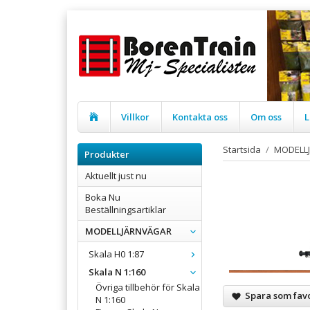
Villkor
Kontakta oss
Om oss
L
Startsida
/
MODELL
Produkter
Aktuellt just nu
Boka Nu
Beställningsartiklar
MODELLJÄRNVÄGAR
Skala H0 1:87
Skala N 1:160
Övriga tillbehör för Skala
Spara som favo
N 1:160