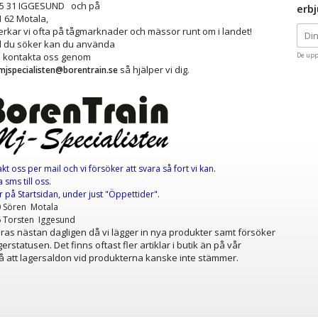
25 31 IGGESUND och på
erb
1 62 Motala,
kar vi ofta på tågmarknader och mässor runt om i landet!
ad du söker kan du använda
å kontakta oss genom
De upp
så hjälper vi dig.
mjspecialisten@borentrain.se
akt oss per mail
och vi försöker att svara så fort vi kan.
 sms till oss.
er
på Startsidan, under just "Öppettider"
.
0 Sören Motala
6 Torsten Iggesund
as nästan dagligen då vi lägger in nya produkter samt försöker
erstatusen. Det finns oftast fler artiklar i butik än på vår
 att lagersaldon vid produkterna kanske inte stämmer.