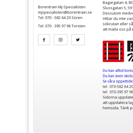
Bagargatan 4, 8
Borentrain Mj-Specialisten
Slussgatan 5, 59
mjspecialisten@borentrain.se
Dessutom medver
Tel. 070 - 582 64 20 Sören
Hittar du inte v
sökrutan eller s
Tel. 070 - 395 97 96 Torsten
att maila oss på
Du kan alltid kont
Du kan även skicka
Se våra öppettid
tel: 070-582 64 2
tel: 070-395 97 9
Sidorna uppdater
att uppdatera lag
hemsida. Tänk på