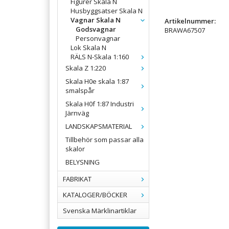
Figurer Skala N
Husbyggsatser Skala N
Vagnar Skala N
Artikelnummer:
Godsvagnar
BRAWA67507
Personvagnar
Lok Skala N
RÄLS N-Skala 1:160
Skala Z 1:220
Skala H0e skala 1:87
smalspår
Skala H0f 1:87 Industri
Järnväg
LANDSKAPSMATERIAL
Tillbehör som passar alla
skalor
BELYSNING
FABRIKAT
KATALOGER/BÖCKER
Svenska Märklinartiklar