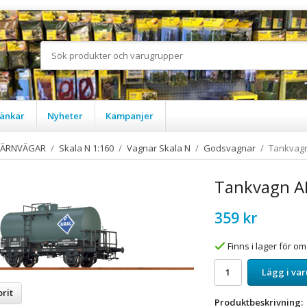
änkar
Nyheter
Kampanjer
JÄRNVÄGAR
/
Skala N 1:160
/
Vagnar Skala N
/
Godsvagnar
/
Tankvagn
Tankvagn AR
359 kr
Finns i lager för 
Lägg i va
rit
Produktbeskrivning: