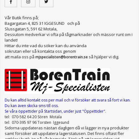
Vår Butik finns på;
Bagargatan 4, 825 31 IGGESUND och på
Slussgatan 5, 591 62 Motala,
Dessutom medverkar vi ofta på tågmarknader och mässor runt om i
landet!
Hittar du inte vad du söker kan du använda
sökrutan eller så kontakta oss genom
att maila oss på
så hjälper vi dig.
mjspecialisten@borentrain.se
Du kan alltid kontakt oss per mail
och vi försöker att svara så fort vi kan.
Du kan även skicka sms till oss.
Se våra öppettider
på Startsidan, under just "Öppettider"
.
tel: 070-582 64 20 Sören Motala
tel: 070-395 97 96 Torsten Iggesund
Sidorna uppdateras nästan dagligen då vi lägger in nya produkter
samt försöker att uppdatera lagerstatusen. Det finns oftast fler
artiklar i butik än på vår hemsida. Tänk på att lagersaldon vid