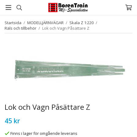
Startsida
/
MODELLJÄRNVÄGAR
/
Skala Z 1:220
/
Räls och tillbehör
/
Lok och Vagn Påsättare Z
Lok och Vagn Påsättare Z
45 kr
Finns i lager för omgående leverans