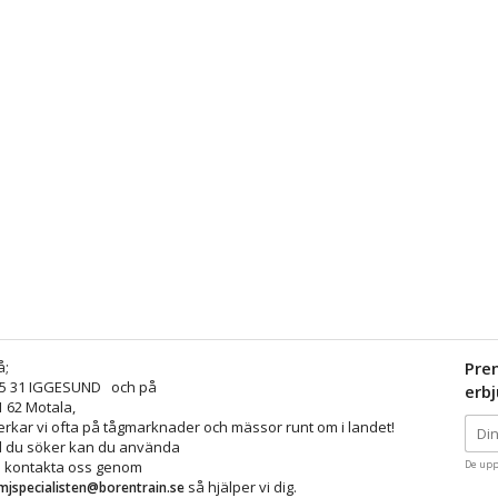
å;
Pre
25 31 IGGESUND och på
erb
1 62 Motala,
kar vi ofta på tågmarknader och mässor runt om i landet!
ad du söker kan du använda
å kontakta oss genom
De upp
så hjälper vi dig.
mjspecialisten@borentrain.se