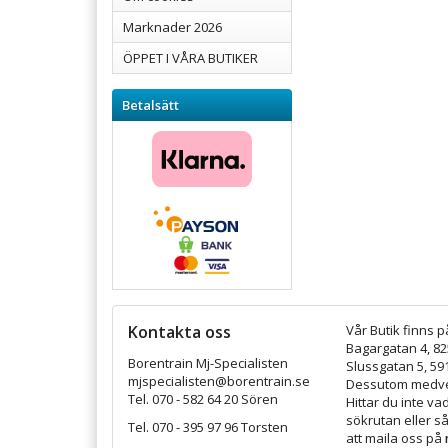
Marknader 2026
ÖPPET I VÅRA BUTIKER
Betalsätt
Kontakta oss
Vår Butik finns p
Bagargatan 4, 8
Borentrain Mj-Specialisten
Slussgatan 5, 59
mjspecialisten@borentrain.se
Dessutom medver
Tel. 070 - 582 64 20 Sören
Hittar du inte v
sökrutan eller s
Tel. 070 - 395 97 96 Torsten
att maila oss på