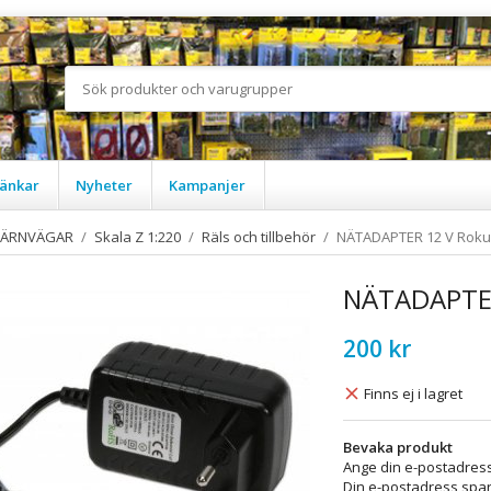
änkar
Nyheter
Kampanjer
JÄRNVÄGAR
/
Skala Z 1:220
/
Räls och tillbehör
/
NÄTADAPTER 12 V Roku
NÄTADAPTER
200 kr
Finns ej i lagret
Bevaka produkt
Ange din e-postadress
Din e-postadress spara