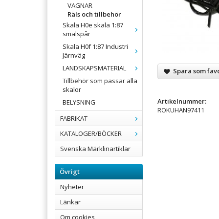
VAGNAR
Räls och tillbehör
Skala H0e skala 1:87
smalspår
Skala H0f 1:87 Industri
Järnväg
LANDSKAPSMATERIAL
Spara som favo
Tillbehör som passar alla
skalor
Artikelnummer:
BELYSNING
ROKUHAN97411
FABRIKAT
KATALOGER/BÖCKER
Svenska Märklinartiklar
Övrigt
Nyheter
Länkar
Om cookies