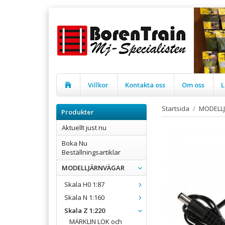
Villkor
Kontakta oss
Om oss
L
Startsida
/
MODELL
Produkter
Aktuellt just nu
Boka Nu
Beställningsartiklar
MODELLJÄRNVÄGAR
Skala H0 1:87
Skala N 1:160
Skala Z 1:220
MÄRKLIN LOK och