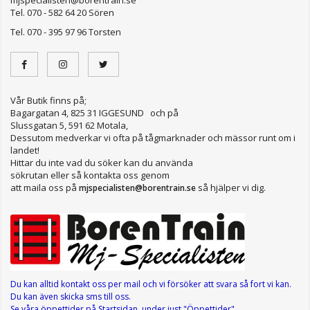
Tel. 070 - 582 64 20 Sören
Tel. 070 - 395 97 96 Torsten
Vår Butik finns på;
Bagargatan 4, 825 31 IGGESUND och på
Slussgatan 5, 591 62 Motala,
Dessutom medverkar vi ofta på tågmarknader och mässor runt om i
landet!
Hittar du inte vad du söker kan du använda
sökrutan eller så kontakta oss genom
att maila oss på
så hjälper vi dig.
mjspecialisten@borentrain.se
Du kan alltid kontakt oss per mail
och vi försöker att svara så fort vi kan.
Du kan även skicka sms till oss.
Se våra öppettider
på Startsidan, under just "Öppettider"
.