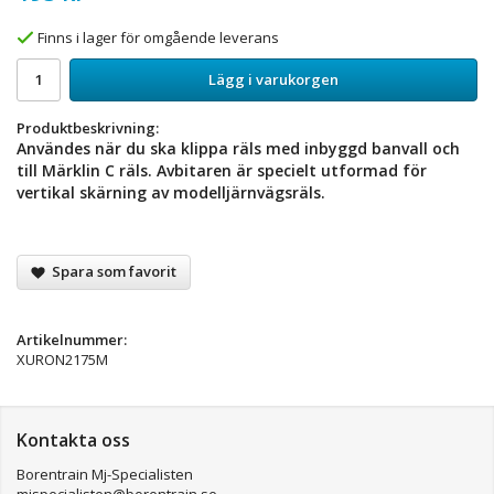
Finns i lager för omgående leverans
Lägg i varukorgen
Produktbeskrivning:
Användes när du ska klippa räls med inbyggd banvall och
till Märklin C räls. Avbitaren är specielt utformad för
vertikal skärning av modelljärnvägsräls.
Spara som favorit
Artikelnummer:
XURON2175M
Kontakta oss
Borentrain Mj-Specialisten
mjspecialisten@borentrain.se