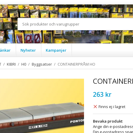
änkar
Nyheter
Kampanjer
T
/
KIBRI
/
H0
/
Byggsatser
/
CONTAINERPRÅM HO
CONTAINER
263 kr
Finns ej i lagret
Bevaka produkt
Ange din e-postadress
Din e-postadress spara