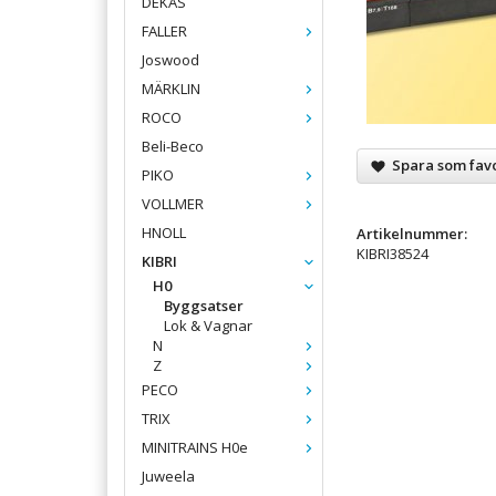
DEKAS
FALLER
Joswood
MÄRKLIN
ROCO
Beli-Beco
Spara som favo
PIKO
VOLLMER
HNOLL
Artikelnummer:
KIBRI38524
KIBRI
H0
Byggsatser
Lok & Vagnar
N
Z
PECO
TRIX
MINITRAINS H0e
Juweela