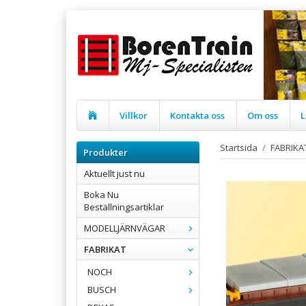
Villkor
Kontakta oss
Om oss
L
Startsida
/
FABRIKA
Produkter
Aktuellt just nu
Boka Nu
Beställningsartiklar
MODELLJÄRNVÄGAR
FABRIKAT
NOCH
BUSCH