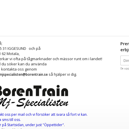
å;
Pre
25 31 IGGESUND och på
erb
1 62 Motala,
kar vi ofta på tågmarknader och mässor runt om i landet!
ad du söker kan du använda
å kontakta oss genom
De upp
så hjälper vi dig.
mjspecialisten@borentrain.se
akt oss per mail
och vi försöker att svara så fort vi kan.
 sms till oss.
er
på Startsidan, under just "Öppettider"
.