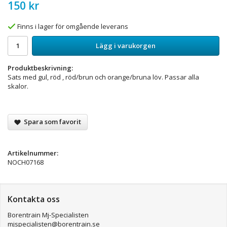
150 kr
Finns i lager för omgående leverans
Lägg i varukorgen
Produktbeskrivning:
Sats med gul, röd , röd/brun och orange/bruna löv. Passar alla
skalor.
Spara som favorit
Artikelnummer:
NOCH07168
Kontakta oss
Borentrain Mj-Specialisten
mjspecialisten@borentrain.se