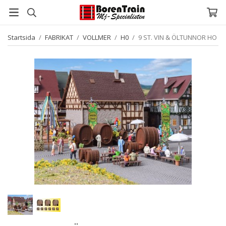
Startsida
/
FABRIKAT
/
VOLLMER
/
H0
/
9 ST. VIN & ÖLTUNNOR HO