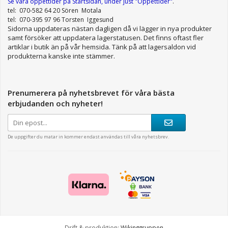
Se våra öppettider
på Startsidan, under just "Öppettider"
.
tel: 070-582 64 20 Sören Motala
tel: 070-395 97 96 Torsten Iggesund
Sidorna uppdateras nästan dagligen då vi lägger in nya produkter
samt försöker att uppdatera lagerstatusen. Det finns oftast fler
artiklar i butik än på vår hemsida. Tänk på att lagersaldon vid
produkterna kanske inte stämmer.
Prenumerera på nyhetsbrevet för våra bästa
erbjudanden och nyheter!
De uppgifter du matar in kommer endast användas till våra nyhetsbrev.
Drift & produktion:
Wikinggruppen