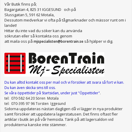
Vår Butik finns på;
Bagargatan 4, 825 31 IGGESUND och på
Slussgatan 5, 591 62 Motala,
Dessutom medverkar vi ofta på tågmarknader och mässor runt om i
landet!
Hittar du inte vad du söker kan du använda
sökrutan eller så kontakta oss genom
att maila oss på
så hjälper vi dig.
mjspecialisten@borentrain.se
Du kan alltid kontakt oss per mail
och vi försöker att svara så fort vi kan.
Du kan även skicka sms till oss.
Se våra öppettider
på Startsidan, under just "Öppettider"
.
tel: 070-582 64 20 Sören Motala
tel: 070-395 97 96 Torsten Iggesund
Sidorna uppdateras nästan dagligen då vi lägger in nya produkter
samt försöker att uppdatera lagerstatusen. Det finns oftast fler
artiklar i butik än på vår hemsida. Tänk på att lagersaldon vid
produkterna kanske inte stämmer.