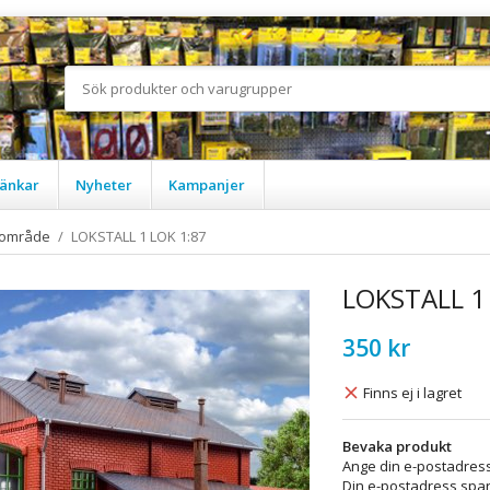
änkar
Nyheter
Kampanjer
sområde
/
LOKSTALL 1 LOK 1:87
LOKSTALL 1
350 kr
Finns ej i lagret
Bevaka produkt
Ange din e-postadress
Din e-postadress spara