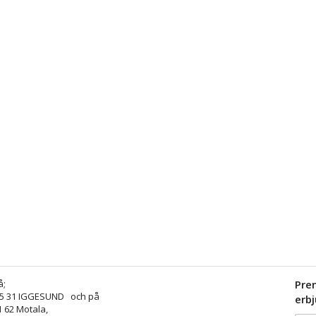
å;
Pre
25 31 IGGESUND och på
erb
1 62 Motala,