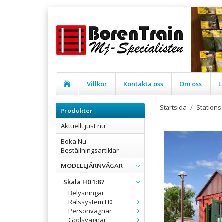
Villkor
Kontakta oss
Om oss
L
Startsida
/
Station
Produkter
Aktuellt just nu
Boka Nu
Beställningsartiklar
MODELLJÄRNVÄGAR
Skala H0 1:87
Belysningar
Rälssystem H0
Personvagnar
Godsvagnar