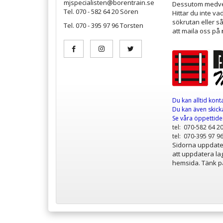
mjspecialisten@borentrain.se
Dessutom medver
Tel. 070 - 582 64 20 Sören
Hittar du inte v
sökrutan eller s
Tel. 070 - 395 97 96 Torsten
att maila oss på
Du kan alltid kont
Du kan även skicka
Se våra öppettid
tel: 070-582 64 2
tel: 070-395 97 9
Sidorna uppdater
att uppdatera lag
hemsida. Tänk på