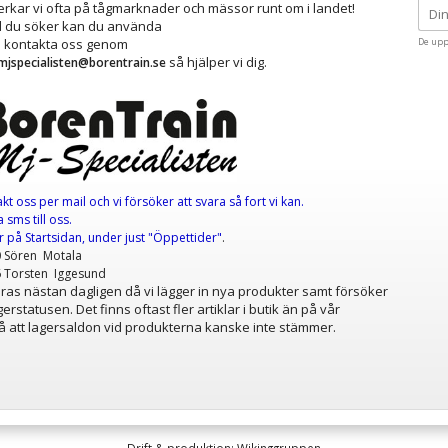
kar vi ofta på tågmarknader och mässor runt om i landet!
ad du söker kan du använda
å kontakta oss genom
De upp
så hjälper vi dig.
mjspecialisten@borentrain.se
akt oss per mail
och vi försöker att svara så fort vi kan.
 sms till oss.
er
på Startsidan, under just "Öppettider"
.
0 Sören Motala
6 Torsten Iggesund
as nästan dagligen då vi lägger in nya produkter samt försöker
erstatusen. Det finns oftast fler artiklar i butik än på vår
 att lagersaldon vid produkterna kanske inte stämmer.