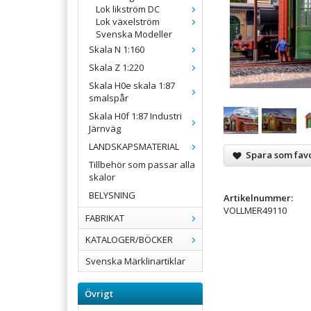
Lok likström DC
Lok växelström
Svenska Modeller
Skala N 1:160
Skala Z 1:220
Skala H0e skala 1:87
smalspår
Skala H0f 1:87 Industri
Järnväg
LANDSKAPSMATERIAL
Spara som favo
Tillbehör som passar alla
skalor
BELYSNING
Artikelnummer:
VOLLMER49110
FABRIKAT
KATALOGER/BÖCKER
Svenska Märklinartiklar
Övrigt