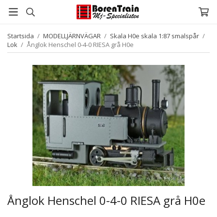
Startsida
/
MODELLJÄRNVÄGAR
/
Skala H0e skala 1:87 smalspår
/
Lok
/
Ånglok Henschel 0-4-0 RIESA grå H0e
Ånglok Henschel 0-4-0 RIESA grå H0e