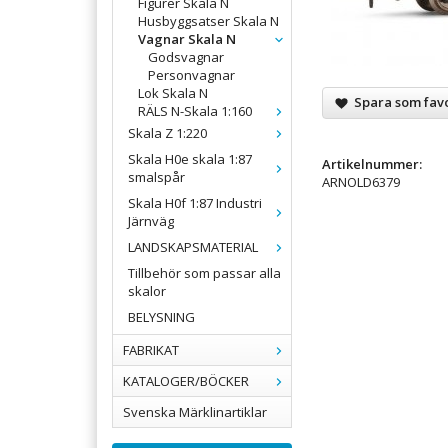
Figurer Skala N
Husbyggsatser Skala N
Vagnar Skala N
Godsvagnar
Personvagnar
Lok Skala N
Spara som favo
RÄLS N-Skala 1:160
Skala Z 1:220
Skala H0e skala 1:87
Artikelnummer:
smalspår
ARNOLD6379
Skala H0f 1:87 Industri
Järnväg
LANDSKAPSMATERIAL
Tillbehör som passar alla
skalor
BELYSNING
FABRIKAT
KATALOGER/BÖCKER
Svenska Märklinartiklar