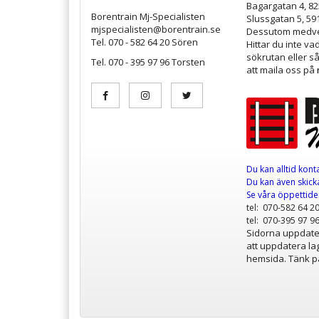
Bagargatan 4, 8
Borentrain Mj-Specialisten
Slussgatan 5, 59
mjspecialisten@borentrain.se
Dessutom medver
Tel. 070 - 582 64 20 Sören
Hittar du inte v
sökrutan eller s
Tel. 070 - 395 97 96 Torsten
att maila oss på
Du kan alltid kont
Du kan även skicka
Se våra öppettid
tel: 070-582 64 2
tel: 070-395 97 9
Sidorna uppdater
att uppdatera lag
hemsida. Tänk på