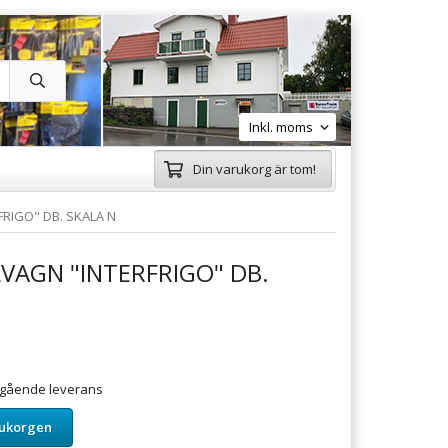
Din varukorg är tom!
RIGO" DB. SKALA N
VAGN "INTERFRIGO" DB.
omgående leverans
rukorgen