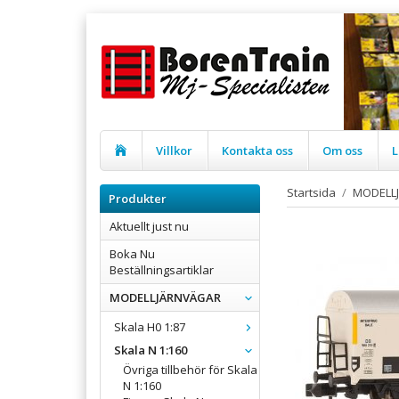
Villkor
Kontakta oss
Om oss
L
Startsida
/
MODELL
Produkter
Aktuellt just nu
Boka Nu
Beställningsartiklar
MODELLJÄRNVÄGAR
Skala H0 1:87
Skala N 1:160
Övriga tillbehör för Skala
N 1:160