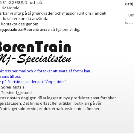
25 31 IGGESUND och på
erb
1 62 Motala,
kar vi ofta på tågmarknader och mässor runt om i landet!
ad du söker kan du använda
å kontakta oss genom
De upp
så hjälper vi dig.
mjspecialisten@borentrain.se
akt oss per mail
och vi försöker att svara så fort vi kan.
 sms till oss.
er
på Startsidan, under just "Öppettider"
.
0 Sören Motala
6 Torsten Iggesund
as nästan dagligen då vi lägger in nya produkter samt försöker
erstatusen. Det finns oftast fler artiklar i butik än på vår
 att lagersaldon vid produkterna kanske inte stämmer.