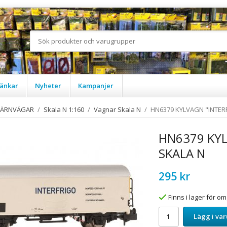
änkar
Nyheter
Kampanjer
JÄRNVÄGAR
/
Skala N 1:160
/
Vagnar Skala N
/
HN6379 KYLVAGN "INTERF
HN6379 KYL
SKALA N
295 kr
Finns i lager för 
Lägg i va